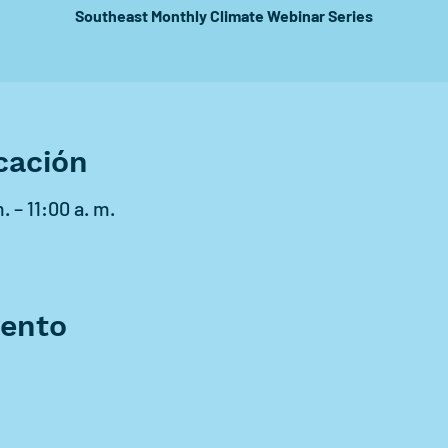
cación
 – 11:00 a. m.
vento