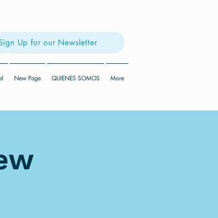
Sign Up for our Newsletter
al
New Page
QUIENES SOMOS
More
iew