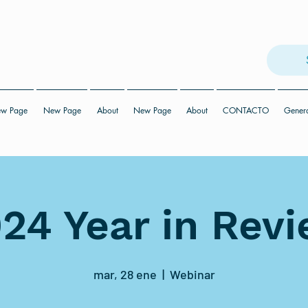
w Page
New Page
About
New Page
About
CONTACTO
Gener
24 Year in Rev
mar, 28 ene
  |  
Webinar