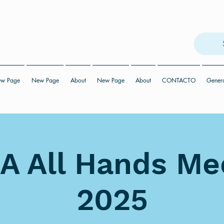
w Page
New Page
About
New Page
About
CONTACTO
Gener
 All Hands Me
2025