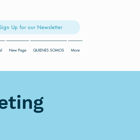
Sign Up for our Newsletter
al
New Page
QUIENES SOMOS
More
eting