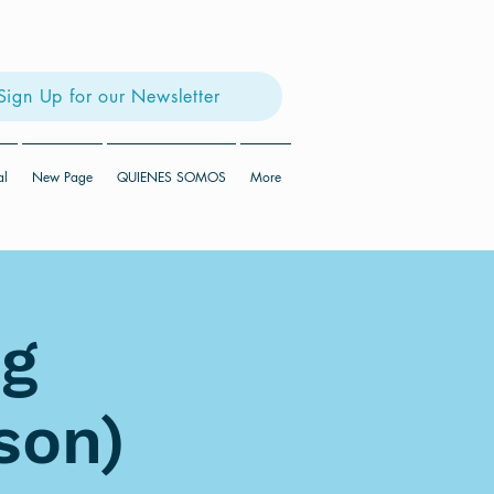
Sign Up for our Newsletter
al
New Page
QUIENES SOMOS
More
ng
son)