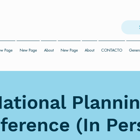
w Page
New Page
About
New Page
About
CONTACTO
Gener
ational Planni
ference (In Per