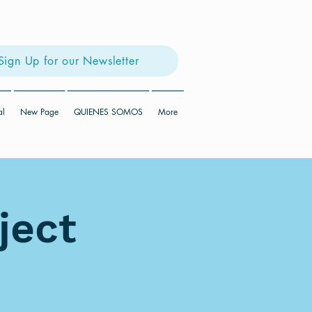
Sign Up for our Newsletter
al
New Page
QUIENES SOMOS
More
ject