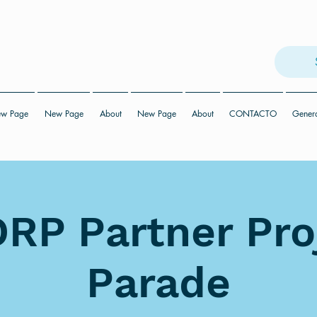
w Page
New Page
About
New Page
About
CONTACTO
Gener
RP Partner Pro
Parade